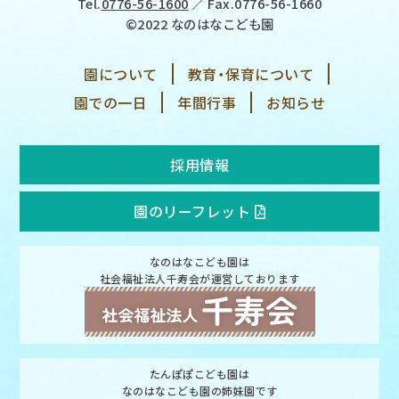
Tel.
0776-56-1600
／ Fax.0776-56-1660
©2022 なのはなこども園
園について
教育・保育について
園での一日
年間行事
お知らせ
採用情報
園のリーフレット
なのはなこども園は
社会福祉法人千寿会が運営しております
たんぽぽこども園は
なのはなこども園の姉妹園です